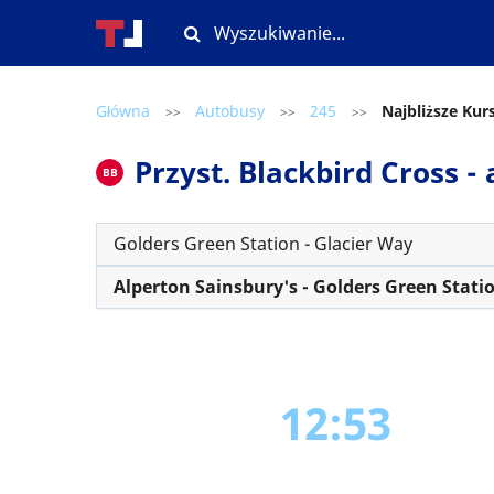
Główna
Autobusy
245
Najbliższe Kur
>>
>>
>>
Przyst. Blackbird Cross -
BB
Golders Green Station - Glacier Way
Alperton Sainsbury's - Golders Green Stati
12:53