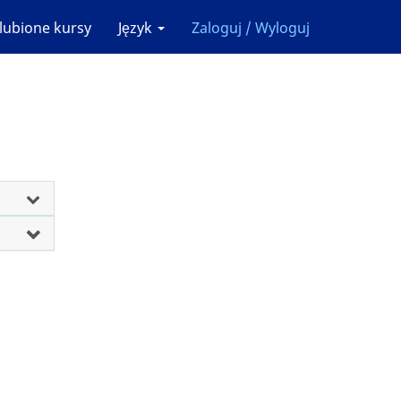
lubione kursy
Język
Zaloguj / Wyloguj