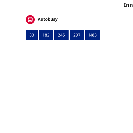
Inn
Autobusy
83
182
245
297
N83