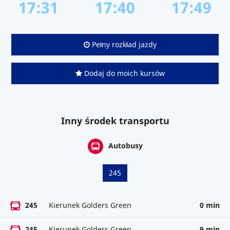
17:31
17:40
17:49
Pełny rozkład jazdy
Dodaj do moich kursów
Inny środek transportu
Autobusy
245
245
Kierunek Golders Green
0 min
245
Kierunek Golders Green
9 min