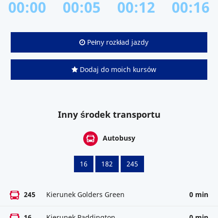
00:00
00:05
00:12
00:16
Pełny rozkład jazdy
Dodaj do moich kursów
Inny środek transportu
Autobusy
16
182
245
245
Kierunek Golders Green
0 min
16
Kierunek Paddington
0 min