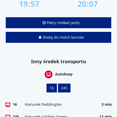
19:57
20:07
Pełny rozkład jazdy
Dodaj do moich kursów
Inny środek transportu
Autobusy
16
245
16
Kierunek Paddington
3 min
245
Kierunek Golders Green
11 min