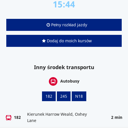
15:44
Pełny rozkład jazdy
Dodaj do moich kursów
Inny środek transportu
Autobusy
182
245
N18
Kierunek Harrow Weald, Oxhey
182
2 min
Lane