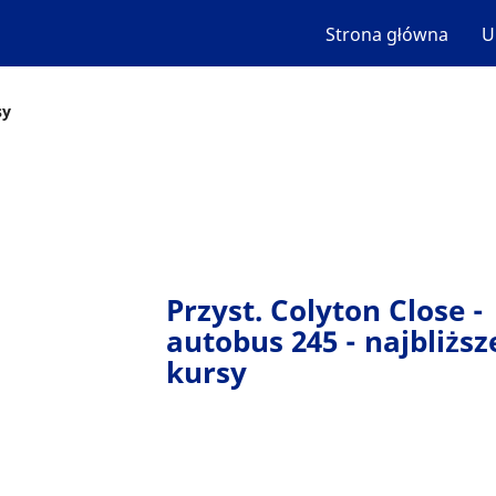
Strona główna
U
sy
Przyst. Colyton Close -
autobus 245 - najbliższ
kursy