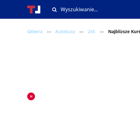
Główna
Autobusy
245
Najbliższe Kur
>>
>>
>>
H