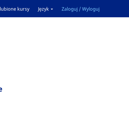
lubione kursy
Język
Zaloguj / Wyloguj
e