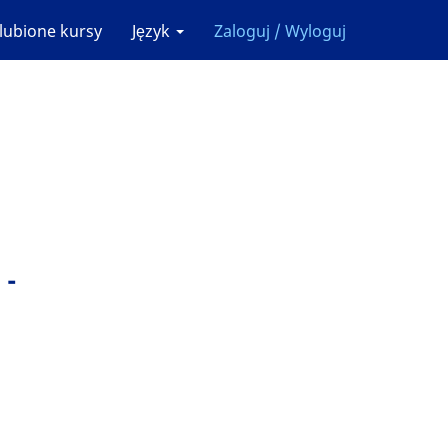
lubione kursy
Język
Zaloguj / Wyloguj
 -