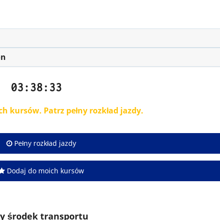
on
03:38:34
ch kursów. Patrz pełny rozkład jazdy.
Pełny rozkład jazdy
Dodaj do moich kursów
y środek transportu