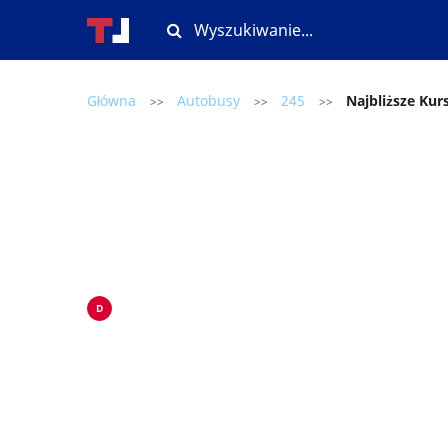
Główna
Autobusy
245
Najbliższe Kur
>>
>>
>>
D