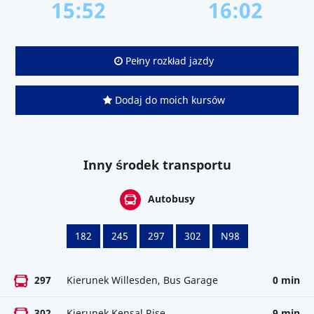
15:52
16:02
Pełny rozkład jazdy
Dodaj do moich kursów
Inny środek transportu
Autobusy
182
245
297
302
N98
297
Kierunek Willesden, Bus Garage
0 min
302
Kierunek Kensal Rise
9 min