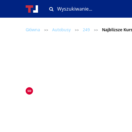
Główna
Autobusy
249
Najbliższe Kur
>>
>>
>>
SD