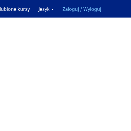
lubione kursy
Język
Zaloguj / Wyloguj