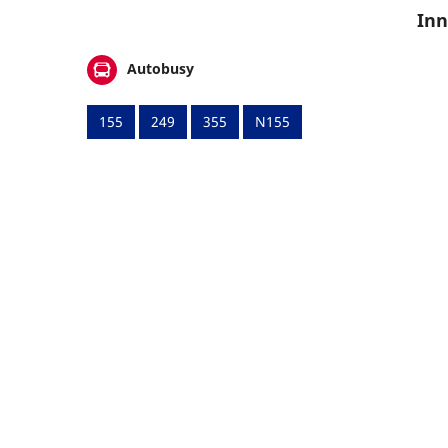
Inn
Autobusy
155
249
355
N155