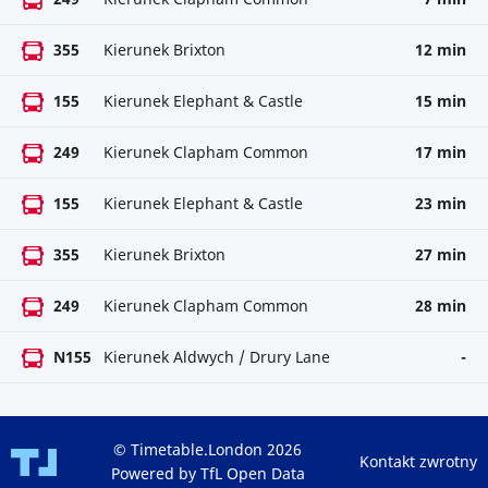
355
Kierunek Brixton
12 min
155
Kierunek Elephant & Castle
15 min
249
Kierunek Clapham Common
17 min
155
Kierunek Elephant & Castle
23 min
355
Kierunek Brixton
27 min
249
Kierunek Clapham Common
28 min
N155
Kierunek Aldwych / Drury Lane
-
© Timetable.London 2026
Kontakt zwrotny
Powered by TfL Open Data