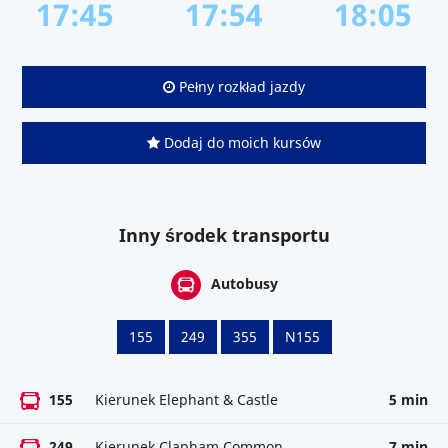
17:45
17:54
18:05
Pełny rozkład jazdy
Dodaj do moich kursów
Inny środek transportu
Autobusy
155
249
355
N155
155
Kierunek Elephant & Castle
5 min
249
Kierunek Clapham Common
7 min