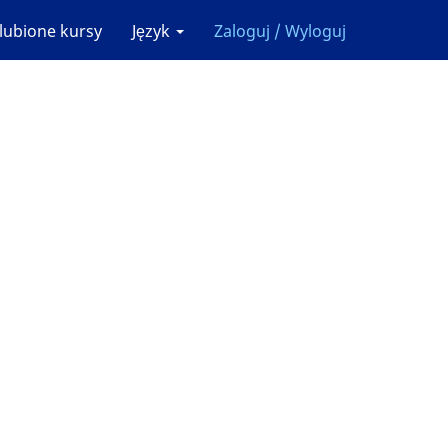
lubione kursy
Język
Zaloguj / Wyloguj