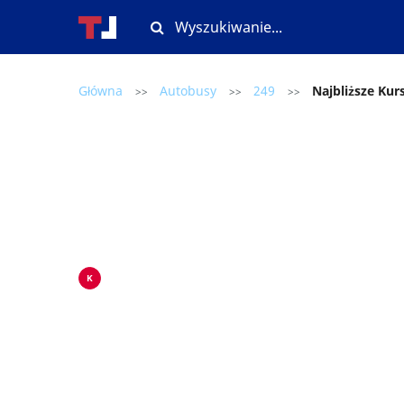
Główna
Autobusy
249
Najbliższe Kur
>>
>>
>>
K