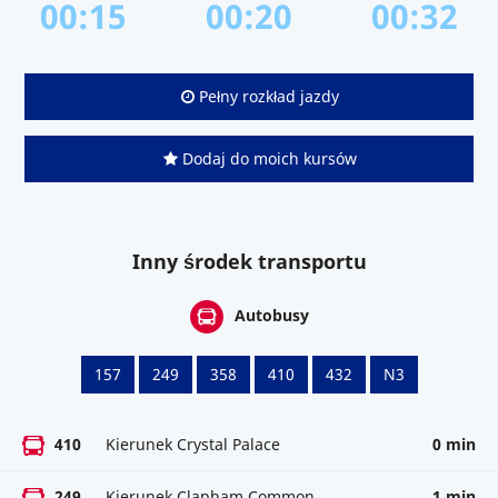
00:15
00:20
00:32
Pełny rozkład jazdy
Dodaj do moich kursów
Inny środek transportu
Autobusy
157
249
358
410
432
N3
410
Kierunek Crystal Palace
0 min
249
Kierunek Clapham Common
1 min