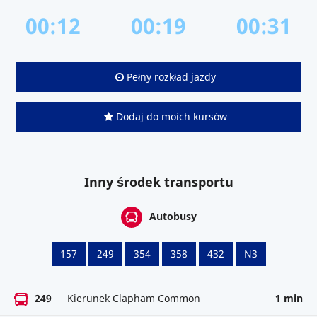
00:12
00:19
00:31
Pełny rozkład jazdy
Dodaj do moich kursów
Inny środek transportu
Autobusy
157
249
354
358
432
N3
249
Kierunek Clapham Common
1 min