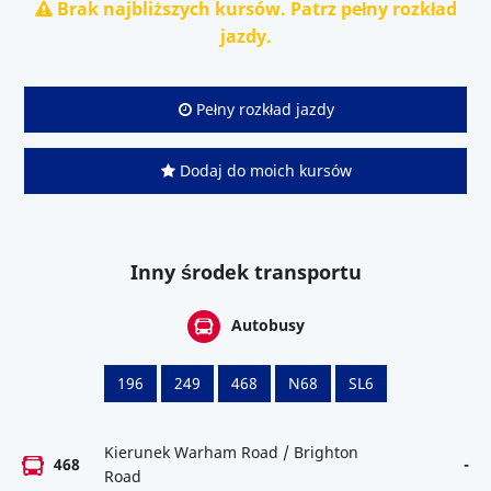
Brak najbliższych kursów. Patrz pełny rozkład
jazdy.
Pełny rozkład jazdy
Dodaj do moich kursów
Inny środek transportu
Autobusy
196
249
468
N68
SL6
Kierunek Warham Road / Brighton
468
-
Road