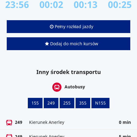
23:56
00:02
00:13
00:25
Pełny rozkład jazdy
Dodaj do moich kursów
Inny środek transportu
Autobusy
155
249
255
355
N155
249
Kierunek Anerley
0 min
249
Kierunek Anerley
5 min