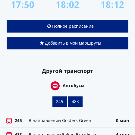
17:50
18:02
18:12
Полное расписание
Добавить в мои маршруты
Другой транспорт
Автобусы
245
483
245
В направлении Golders Green
0 мин
483
В направлении Ealing Broadway
4 мин