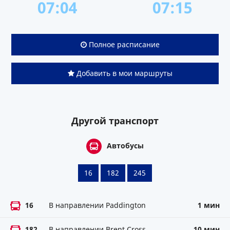
07:04
07:15
Полное расписание
Добавить в мои маршруты
Другой транспорт
Автобусы
16
182
245
16
В направлении Paddington
1 мин
182
В направлении Brent Cross
10 мин