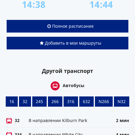
14:38
14:44
Полное расписание
Добавить в мои маршруты
Другой транспорт
Автобусы
16
32
245
266
316
632
N266
N32
32
В направлении Kilburn Park
2 мин
316
В направлении White City
4 мин