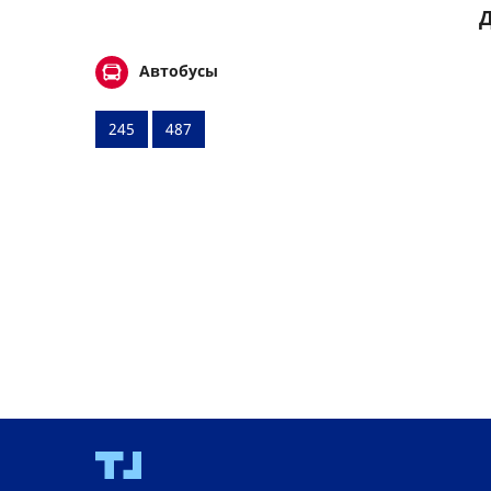
Д
Автобусы
245
487