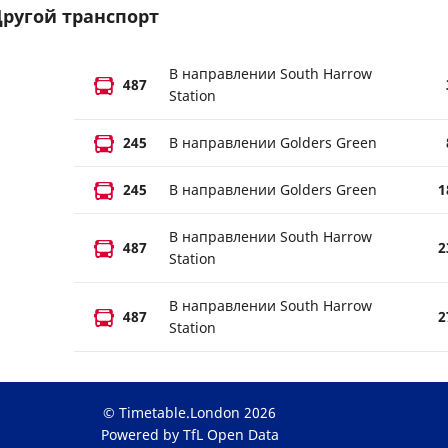
ругой транспорт
В направлении South Harrow
487
Station
245
В направлении Golders Green
245
В направлении Golders Green
1
В направлении South Harrow
487
2
Station
В направлении South Harrow
487
2
Station
© Timetable.London 2026
Powered by TfL Open Data