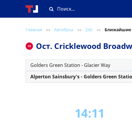
Главная
Автобусы
245
Ближайшие
>>
>>
>>
Ост. Cricklewood Broad
CE
Golders Green Station - Glacier Way
Alperton Sainsbury's - Golders Green Stati
14:11