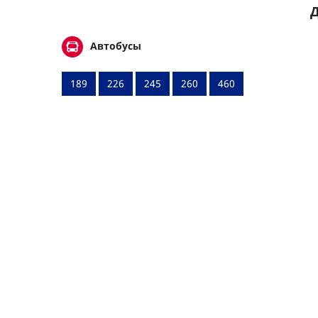
Д
Автобусы
189
226
245
260
460