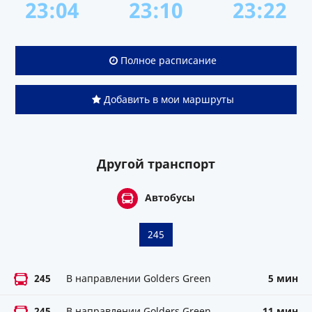
23:04
23:10
23:22
Полное расписание
Добавить в мои маршруты
Другой транспорт
Автобусы
245
245
В направлении Golders Green
5 мин
245
В направлении Golders Green
11 мин