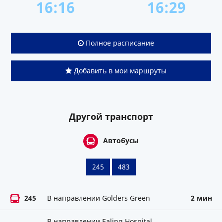
16:16
16:29
Полное расписание
Добавить в мои маршруты
Другой транспорт
Автобусы
245
483
245
В направлении Golders Green
2 мин
В направлении Ealing Hospital,