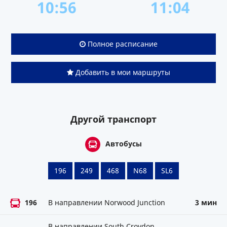
10:56
11:04
Полное расписание
Добавить в мои маршруты
Другой транспорт
Автобусы
196
249
468
N68
SL6
196
В направлении Norwood Junction
3 мин
В направлении South Croydon,