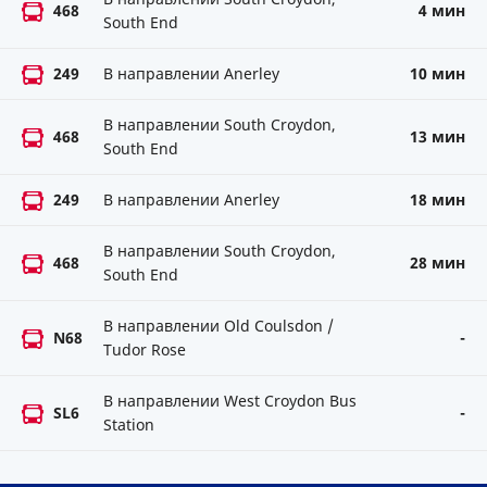
468
4 мин
South End
249
В направлении Anerley
10 мин
В направлении South Croydon,
468
13 мин
South End
249
В направлении Anerley
18 мин
В направлении South Croydon,
468
28 мин
South End
В направлении Old Coulsdon /
N68
-
Tudor Rose
В направлении West Croydon Bus
SL6
-
Station