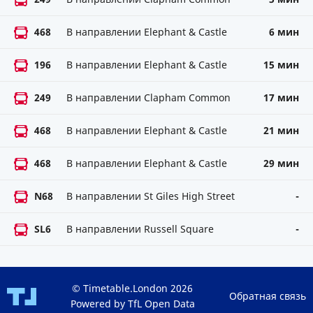
468
В направлении Elephant & Castle
6 мин
196
В направлении Elephant & Castle
15 мин
249
В направлении Clapham Common
17 мин
468
В направлении Elephant & Castle
21 мин
468
В направлении Elephant & Castle
29 мин
N68
В направлении St Giles High Street
-
SL6
В направлении Russell Square
-
© Timetable.London 2026
Обратная связь
Powered by TfL Open Data