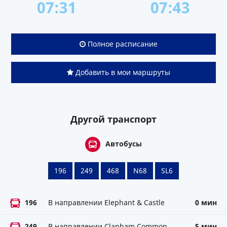
07:31
07:43
Полное расписание
Добавить в мои маршруты
Другой транспорт
Автобусы
196
249
468
N68
SL6
196
В направлении Elephant & Castle
0 мин
249
В направлении Clapham Common
5 мин