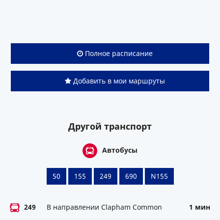
Полное расписание
Добавить в мои маршруты
Другой транспорт
Автобусы
50
155
249
690
N155
249
В направлении Clapham Common
1 мин