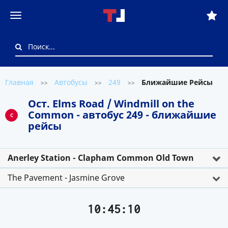
Главная
Автобусы
249
Ближайшие Рейсы
>>
>>
>>
Ост. Elms Road / Windmill on the
Common - автобус 249 - ближайшие
C
рейсы
Anerley Station - Clapham Common Old Town
The Pavement - Jasmine Grove
10:45:10