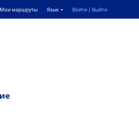
Мои маршруты
Язык
Войти / Выйти
шие