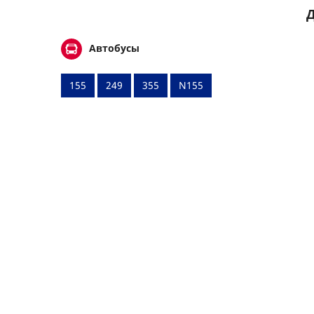
Д
Автобусы
155
249
355
N155