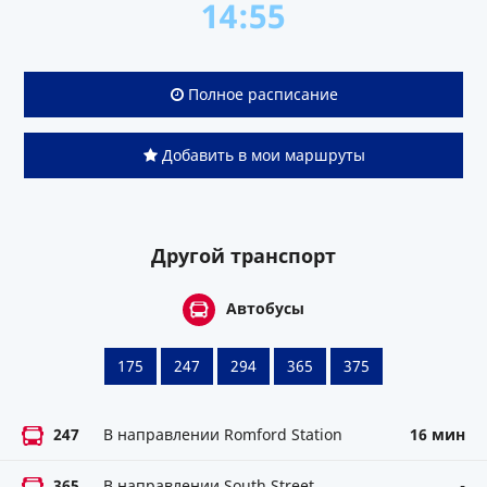
14:55
Полное расписание
Добавить в мои маршруты
Другой транспорт
Автобусы
175
247
294
365
375
247
В направлении Romford Station
16 мин
365
В направлении South Street
-