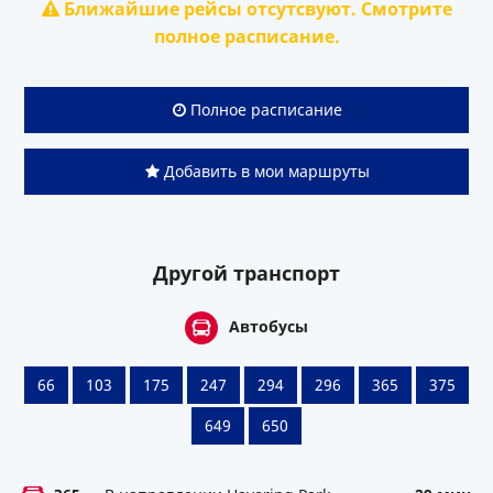
Ближайшие рейсы отсутсвуют. Смотрите
полное расписание.
Полное расписание
Добавить в мои маршруты
Другой транспорт
Автобусы
66
103
175
247
294
296
365
375
649
650