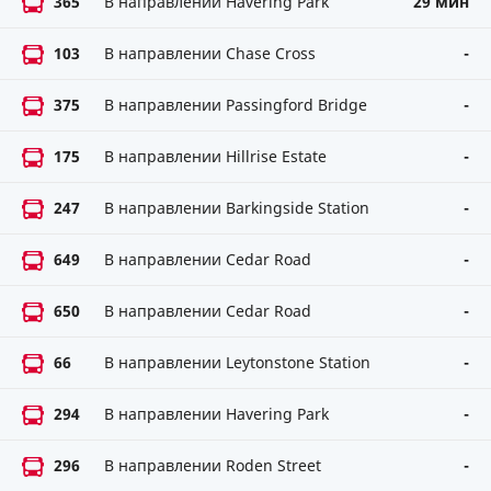
365
В направлении Havering Park
29 мин
103
В направлении Chase Cross
-
375
В направлении Passingford Bridge
-
175
В направлении Hillrise Estate
-
247
В направлении Barkingside Station
-
649
В направлении Cedar Road
-
650
В направлении Cedar Road
-
66
В направлении Leytonstone Station
-
294
В направлении Havering Park
-
296
В направлении Roden Street
-