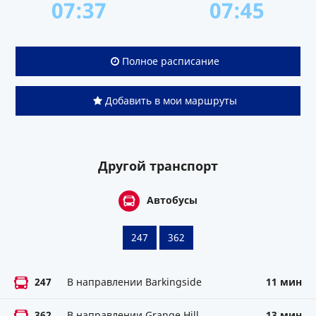
07:37
07:45
Полное расписание
Добавить в мои маршруты
Другой транспорт
Автобусы
247
362
247
В направлении Barkingside
11 мин
362
В направлении Grange Hill
13 мин