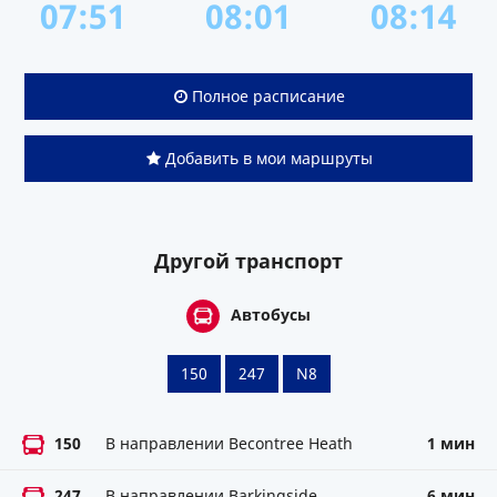
07:51
08:01
08:14
Полное расписание
Добавить в мои маршруты
Другой транспорт
Автобусы
150
247
N8
150
В направлении Becontree Heath
1 мин
247
В направлении Barkingside
6 мин