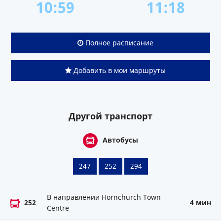
10:59
11:18
Полное расписание
Добавить в мои маршруты
Другой транспорт
Автобусы
247
252
294
В направлении Hornchurch Town
252
4 мин
Centre