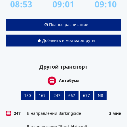
08:53
09:01
09:10
Полное расписание
Добавить в мои маршруты
Другой транспорт
Автобусы
150
167
247
667
677
N8
247
В направлении Barkingside
3 мин
В направлении Ilford, Hainault