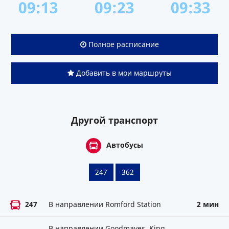
09:13
09:23
09:33
Полное расписание
Добавить в мои маршруты
Другой транспорт
Автобусы
247
362
247
В направлении Romford Station
2 мин
В направлении Goodmayes, King