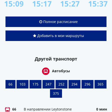
15:09
15:17
15:27
15:37
Полное расписание
Добавить в мои маршруты
Другой транспорт
Автобусы
66
103
175
247
252
294
296
365
375
66
В направлении Leytonstone
0 мин