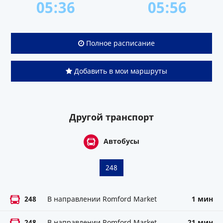
05:36
05:56
Полное расписание
Добавить в мои маршруты
Другой транспорт
Автобусы
248
248
В направлении Romford Market
1 мин
248
В направлении Romford Market
21 мин