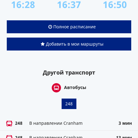
16:28
16:37
16:50
Полное расписание
Добавить в мои маршруты
Другой транспорт
Автобусы
248
248
В направлении Cranham
3 мин
248
В направлении Cranham
13 мин