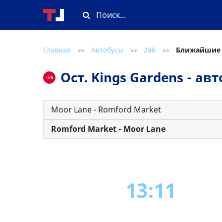
Главная
Автобусы
248
Ближайшие
>>
>>
>>
Ост. Kings Gardens - а
->S
Moor Lane - Romford Market
Romford Market - Moor Lane
13:11