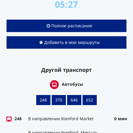
05:27
Полное расписание
Добавить в мои маршруты
Другой транспорт
Автобусы
248
370
646
652
248
В направлении Romford Market
0 мин
В направлении Romford, Mercury