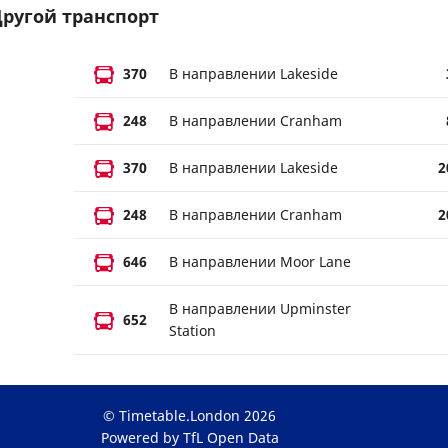
ругой транспорт
370
В направлении Lakeside
248
В направлении Cranham
370
В направлении Lakeside
2
248
В направлении Cranham
2
646
В направлении Moor Lane
В направлении Upminster
652
Station
© Timetable.London 2026
Powered by TfL Open Data