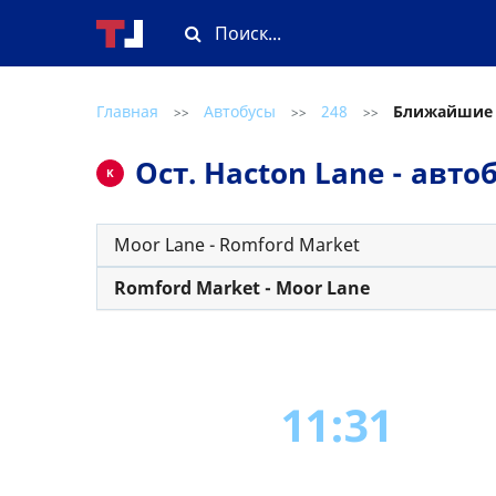
Главная
Автобусы
248
Ближайшие
>>
>>
>>
Ост. Hacton Lane - авт
K
Moor Lane - Romford Market
Romford Market - Moor Lane
11:31