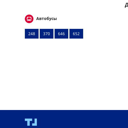
Д
Автобусы
248
370
646
652