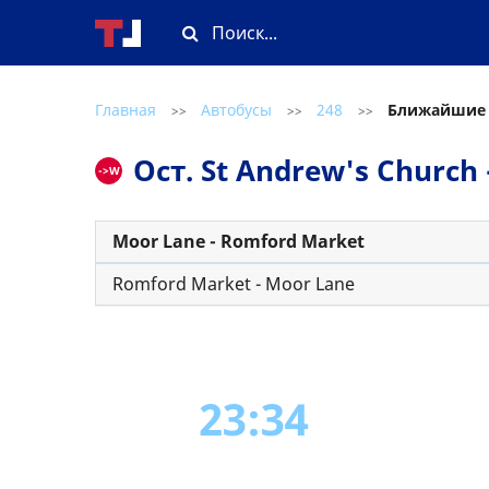
Главная
Автобусы
248
Ближайшие
>>
>>
>>
Ост. St Andrew's Churc
->W
Moor Lane - Romford Market
Romford Market - Moor Lane
23:34