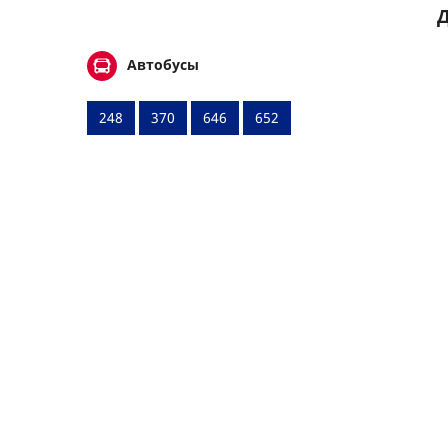
Д
Автобусы
248
370
646
652