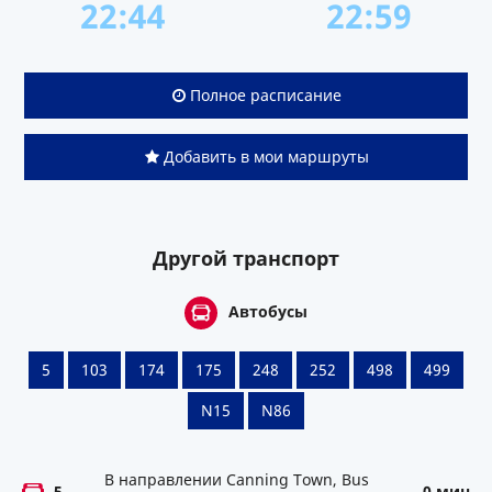
22:44
22:59
Полное расписание
Добавить в мои маршруты
Другой транспорт
Автобусы
5
103
174
175
248
252
498
499
N15
N86
В направлении Canning Town, Bus
5
0 мин