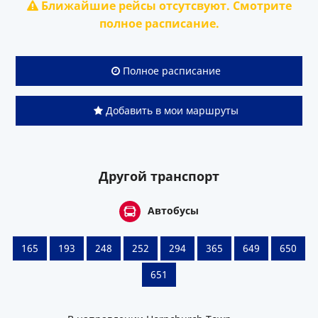
Ближайшие рейсы отсутсвуют. Смотрите
полное расписание.
Полное расписание
Добавить в мои маршруты
Другой транспорт
Автобусы
165
193
248
252
294
365
649
650
651