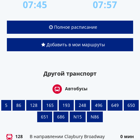
07:45
07:57
Полное расписание
Добавить в мои маршруты
Другой транспорт
Автобусы
5
86
128
165
193
248
496
649
650
651
686
N15
N86
128
В направлении Claybury Broadway
0 мин