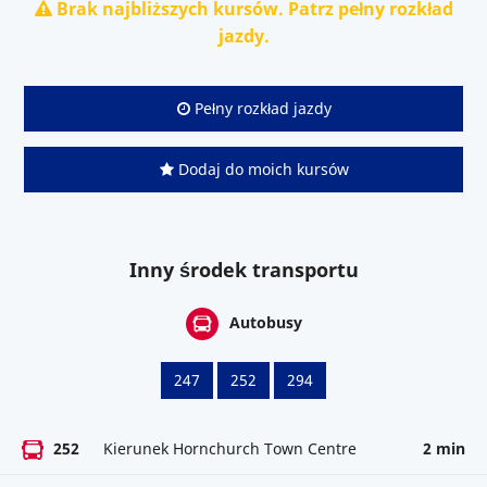
Brak najbliższych kursów. Patrz pełny rozkład
jazdy.
Pełny rozkład jazdy
Dodaj do moich kursów
Inny środek transportu
Autobusy
247
252
294
252
Kierunek Hornchurch Town Centre
2 min