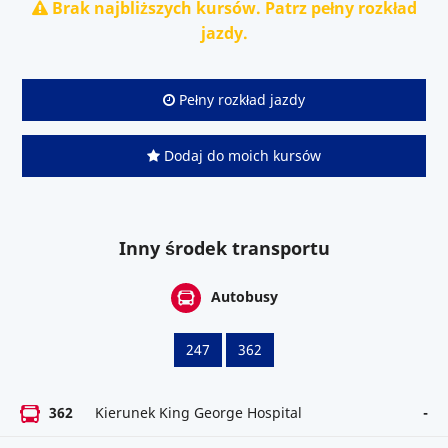
Brak najbliższych kursów. Patrz pełny rozkład
jazdy.
Pełny rozkład jazdy
Dodaj do moich kursów
Inny środek transportu
Autobusy
247
362
362
Kierunek King George Hospital
-