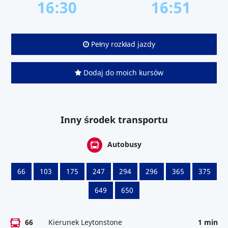
16:30
16:51
Pełny rozkład jazdy
Dodaj do moich kursów
Inny środek transportu
Autobusy
66
103
175
247
294
296
365
375
649
650
66
Kierunek Leytonstone
1 min