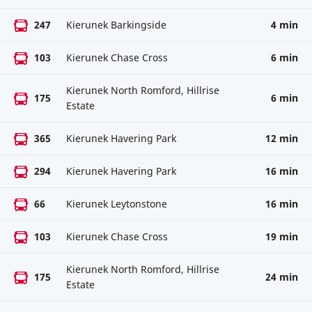
247
Kierunek Barkingside
4 min
103
Kierunek Chase Cross
6 min
Kierunek North Romford, Hillrise
175
6 min
Estate
365
Kierunek Havering Park
12 min
294
Kierunek Havering Park
16 min
66
Kierunek Leytonstone
16 min
103
Kierunek Chase Cross
19 min
Kierunek North Romford, Hillrise
175
24 min
Estate