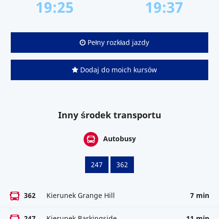
19:25
19:37
Pełny rozkład jazdy
Dodaj do moich kursów
Inny środek transportu
Autobusy
247
362
362
Kierunek Grange Hill
7 min
247
Kierunek Barkingside
11 min