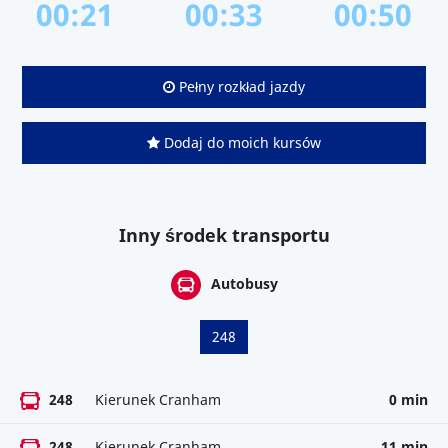
00:21
00:33
00:50
Pełny rozkład jazdy
Dodaj do moich kursów
Inny środek transportu
Autobusy
248
248
Kierunek Cranham
0 min
248
Kierunek Cranham
11 min