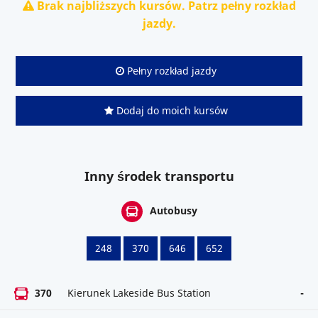
Brak najbliższych kursów. Patrz pełny rozkład
jazdy.
Pełny rozkład jazdy
Dodaj do moich kursów
Inny środek transportu
Autobusy
248
370
646
652
370
Kierunek Lakeside Bus Station
-