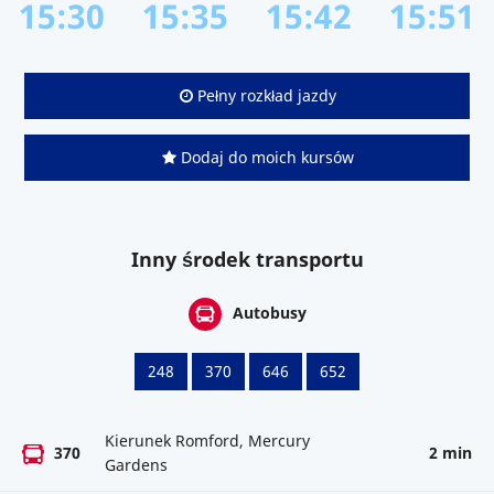
15:30
15:35
15:42
15:51
Pełny rozkład jazdy
Dodaj do moich kursów
Inny środek transportu
Autobusy
248
370
646
652
Kierunek Romford, Mercury
370
2 min
Gardens